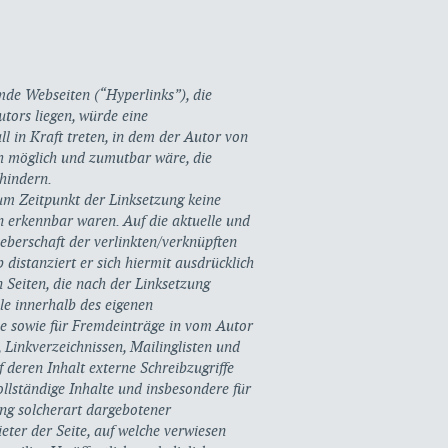
emde Webseiten (“Hyperlinks”), die
tors liegen, würde eine
ll in Kraft treten, in dem der Autor von
ch möglich und zumutbar wäre, die
rhindern.
zum Zeitpunkt der Linksetzung keine
en erkennbar waren. Auf die aktuelle und
heberschaft der verlinkten/verknüpften
b distanziert er sich hiermit ausdrücklich
n Seiten, die nach der Linksetzung
lle innerhalb des eigenen
se sowie für Fremdeinträge in vom Autor
 Linkverzeichnissen, Mailinglisten und
deren Inhalt externe Schreibzugriffe
vollständige Inhalte und insbesondere für
ng solcherart dargebotener
ieter der Seite, auf welche verwiesen